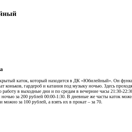
ейный
та
акрытый каток, который находится в ДК «Юбилейный». Он функц
т коньков, гардероб и катания под музыку ночью. Здесь проходя
работу в выходные дни и по средам в вечерние часы 21:30-22:30
я ночью за 200 рублей 00:00-1:30. В дневные же часты каток можн
 можно за 100 рублей, а взять их в прокат – за 70.