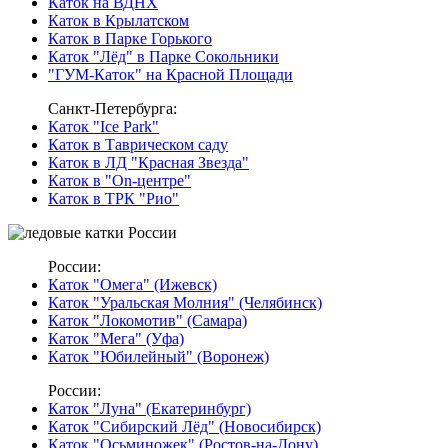
Каток на ВДНХ
Каток в Крылатском
Каток в Парке Горького
Каток "Лёд" в Парке Сокольники
"ГУМ-Каток" на Красной Площади
Санкт-Петербурга:
Каток "Ice Park"
Каток в Таврическом саду
Каток в ЛД "Красная Звезда"
Каток в "On-центре"
Каток в ТРК "Рио"
России:
Каток "Омега" (Ижевск)
Каток "Уральская Молния" (Челябинск)
Каток "Локомотив" (Самара)
Каток "Мега" (Уфа)
Каток "Юбилейный" (Воронеж)
России:
Каток "Луна" (Екатеринбург)
Каток "Сибирский Лёд" (Новосибирск)
Каток "Осьминожек" (Ростов-на-Дону)